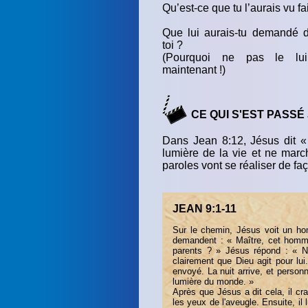
Qu’est-ce que tu l’aurais vu fa
Que lui aurais-tu demandé d
toi ?
(Pourquoi ne pas le lu
maintenant !)
CE QUI S'EST PASSÉ
Dans Jean 8:12, Jésus dit «
lumière de la vie et ne marc
paroles vont se réaliser de fa
JEAN 9:1-11
Sur le chemin, Jésus voit un ho
demandent : « Maître, cet homme
parents ? » Jésus répond : « Ni 
clairement que Dieu agit pour lui
envoyé. La nuit arrive, et personn
lumière du monde. »
Après que Jésus a dit cela, il cra
les yeux de l'aveugle. Ensuite, il 