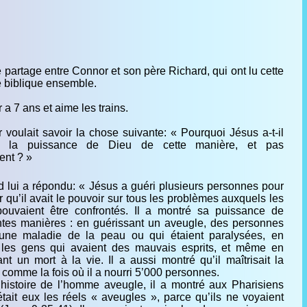
e partage entre Connor et son père Richard, qui ont lu cette
e biblique ensemble.
a 7 ans et aime les trains.
 voulait savoir la chose suivante: « Pourquoi Jésus a-t-il
é la puissance de Dieu de cette manière, et pas
ent ? »
d lui a répondu: « Jésus a guéri plusieurs personnes pour
 qu’il avait le pouvoir sur tous les problèmes auxquels les
ouvaient être confrontés. Il a montré sa puissance de
entes manières : en guérissant un aveugle, des personnes
une maladie de la peau ou qui étaient paralysées, en
 les gens qui avaient des mauvais esprits, et même en
nt un mort à la vie. Il a aussi montré qu’il maîtrisait la
 comme la fois où il a nourri 5’000 personnes.
’histoire de l’homme aveugle, il a montré aux Pharisiens
était eux les réels « aveugles », parce qu’ils ne voyaient