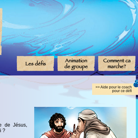
Animation
Comment ca
Les défis
de groupe
marche?
>> Aide pour le coach
pour ce défi
e de Jésus,
i ?