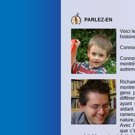
PARLEZ-EN
Voici l
histoir
Connor 
Connor
montr
autrem
Richar
montrer
gens p
différ
ayant 
aidant
ramena
nature,
Avec l
que c’