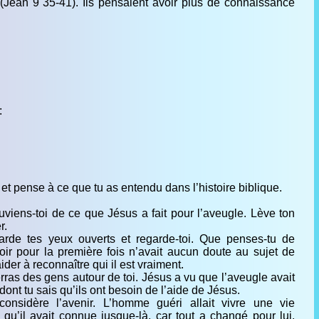
t (Jean 9 35-41). Ils pensaient avoir plus de connaissance
:
t pense à ce que tu as entendu dans l’histoire biblique.
uviens-toi de ce que Jésus a fait pour l’aveugle. Lève ton
r.
arde tes yeux ouverts et regarde-toi. Que penses-tu de
r pour la première fois n’avait aucun doute au sujet de
er à reconnaître qui il est vraiment.
erras des gens autour de toi. Jésus a vu que l’aveugle avait
dont tu sais qu’ils ont besoin de l’aide de Jésus.
considère l’avenir. L’homme guéri allait vivre une vie
e qu’il avait connue jusque-là, car tout a changé pour lui.