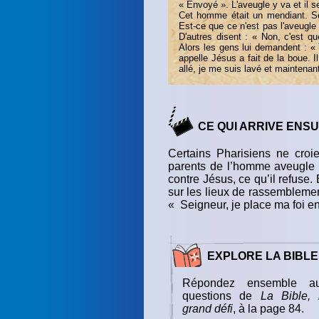
« Envoyé ». L'aveugle y va et il se 
Cet homme était un mendiant. Ses
Est-ce que ce n'est pas l'aveugle q
D'autres disent : « Non, c'est qu
Alors les gens lui demandent : «
appelle Jésus a fait de la boue. Il
allé, je me suis lavé et maintenant 
CE QUI ARRIVE ENSUI
Certains Pharisiens ne croi
parents de l’homme aveugle s’
contre Jésus, ce qu’il refuse.
sur les lieux de rassemblement
« Seigneur, je place ma foi en 
EXPLORE LA BIBLE
Répondez ensemble a
questions de
La Bible, 
grand défi
, à la page 84.