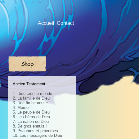
Accueil
Contact
Shop
Ancien Testament
1. Dieu crée le monde
2. La famille de Dieu
3. Une fin heureuse
4. Moïse
5. Le peuple de Dieu
6. Les héros de Dieu
7. La nation de Dieu
8. De gros ennuis !
9. Psaumes et proverbes
10. Les messagers de Dieu