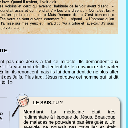
lave. Quand il revient, il voit clair.
 voisins et ceux qui avaient l'habitude de le voir avant disent : «
ui était assis et qui mendiait ? » Les uns disent : « Oui, c'est lui. »
elqu'un qui lui ressemble. » Mais l'homme dit : « C'est bien moi. »
 Tes yeux se sont ouverts comment ? » Il répond : « L'homme qu'on
 l'a mise sur mes yeux et il m'a dit : “Va à Siloé et lave-toi.” J'y suis
je vois clair. »
TE...
ent pas que Jésus a fait ce miracle. Ils demandent aux
il l’a vraiment été. Ils tentent de le convaincre de parler
 Enfin, ils renoncent mais ils lui demandent de ne plus aller
 des Juifs. Plus tard, Jésus retrouve cet homme qui lui dit
toi ! »
LE SAIS-TU ?
Mendiant
La médecine était très
ux
rudimentaire à l’époque de Jésus. Beaucoup
le
de malades ne pouvaient pas être guéris. Un
aveugle ne pouvait pas travailler et était