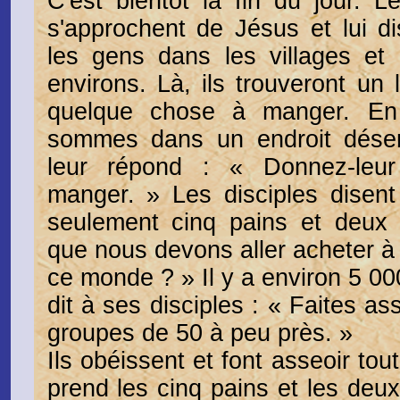
C'est bientôt la fin du jour. 
s'approchent de Jésus et lui d
les gens dans les villages et
environs. Là, ils trouveront un 
quelque chose à manger. En e
sommes dans un endroit déser
leur répond : « Donnez-leu
manger. » Les disciples disen
seulement cinq pains et deux 
que nous devons aller acheter à
ce monde ? » Il y a environ 5 
dit à ses disciples : « Faites as
groupes de 50 à peu près. »
Ils obéissent et font asseoir to
prend les cinq pains et les deux