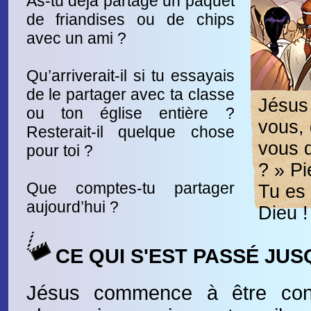
As-tu déjà partagé un paquet
de friandises ou de chips
avec un ami ?
Qu’arriverait-il si tu essayais
de le partager avec ta classe
Jésus 
ou ton église entière ?
vous, 
Resterait-il quelque chose
vous d
pour toi ?
? » Pi
Que comptes-tu partager
Tu es 
aujourd’hui ?
Dieu !
CE QUI S'EST PASSÉ JUS
Jésus commence à être conn