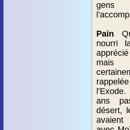
ge
l’accomp
Pain
Qu
nourri l
appréci
mais 
certai
rappelé
l’Exode.
ans pa
désert, l
avaient 
avec Moï