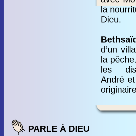
la nourri
Dieu.
Bethsaï
d’un vill
la pêche.
les dis
André et 
originair
PARLE À DIEU