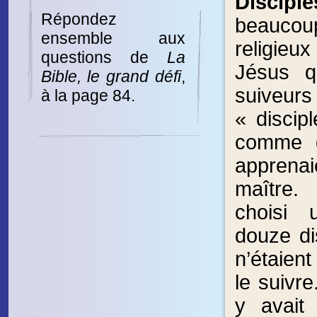
Disciple
Répondez
beauco
ensemble aux
religie
questions de
La
Jésus q
Bible, le grand défi
,
suive
à la page 84.
« discipl
comme d
appren
maître
choisi
douze dis
n’étaient
le suivre.
y avait