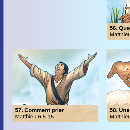
56. Que 
Matthie
57. Comment prier
58. Une
Matthieu 6:5-15
Matthie