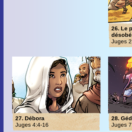
26. Le 
désobéi
Juges 2
27. Débora
28. Gé
Juges 4:4-16
Juges 7