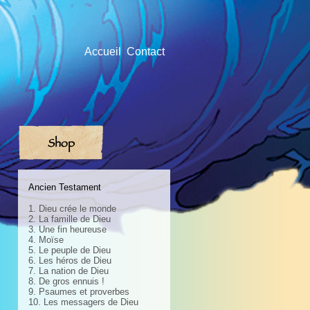
Accueil
Contact
Shop
Ancien Testament
1. Dieu crée le monde
2. La famille de Dieu
3. Une fin heureuse
4. Moïse
5. Le peuple de Dieu
6. Les héros de Dieu
7. La nation de Dieu
8. De gros ennuis !
9. Psaumes et proverbes
10. Les messagers de Dieu