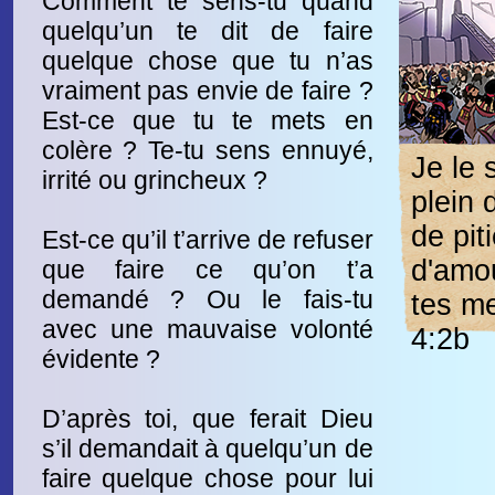
Comment te sens-tu quand
quelqu’un te dit de faire
quelque chose que tu n’as
vraiment pas envie de faire ?
Est-ce que tu te mets en
colère ? Te-tu sens ennuyé,
Je le 
irrité ou grincheux ?
plein 
de piti
Est-ce qu’il t’arrive de refuser
d'amou
que faire ce qu’on t’a
demandé ? Ou le fais-tu
tes m
avec une mauvaise volonté
4:2b
évidente ?
D’après toi, que ferait Dieu
s’il demandait à quelqu’un de
faire quelque chose pour lui