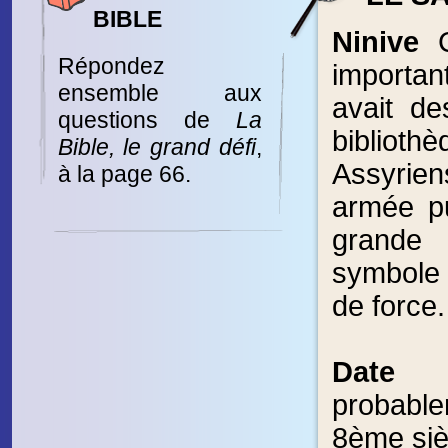
BIBLE
Ninive
C’
Répondez
important
ensemble aux
avait de
questions de
La
biblio
Bible, le grand défi
,
Assyrie
à la page 66.
armée pu
grande 
symbole
de force.
Date
J
probabl
8ème sièc