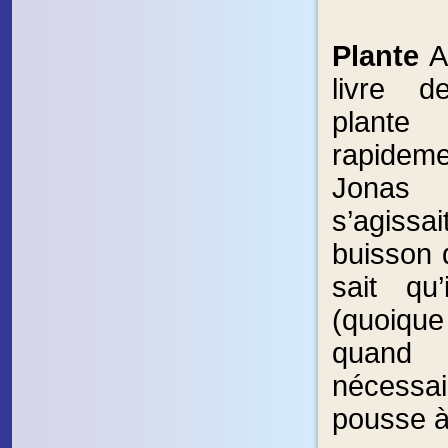
Plante
Au
livre 
plan
rapidem
Jonas 
s’agissai
buisson d
sait qu
(quoique 
quand
nécessa
pousse à 