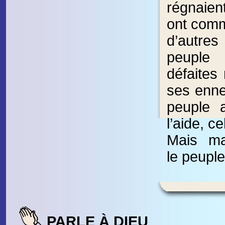
régnaie
ont com
d’autre
peuple
défaites 
ses enne
peuple 
l’aide, ce
Mais ma
le peuple
PARLE À DIEU