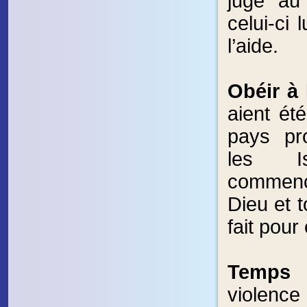
juge au
celui-ci 
l’aide.
Obéir à
aient été
pays pr
les Is
commenc
Dieu et t
fait pour
Temps d
violen