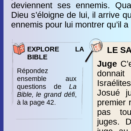
deviennent ses ennemis. Qua
Dieu s’éloigne de lui, il arrive q
ennemis pour lui montrer qu’il a 
EXPLORE LA
LE SA
BIBLE
Juge
C’e
Répondez
donnait
ensemble aux
Israélit
questions de
La
Josué j
Bible, le grand défi
,
premier r
à la page 42.
pas to
juges. 