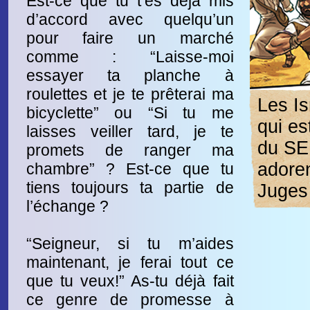
Est-ce que tu t’es déjà mis
d’accord avec quelqu’un
pour faire un marché
comme : “Laisse-moi
essayer ta planche à
roulettes et je te prêterai ma
Les Is
bicyclette” ou “Si tu me
qui es
laisses veiller tard, je te
du SE
promets de ranger ma
adoren
chambre” ? Est-ce que tu
tiens toujours ta partie de
Juges
l’échange ?
“Seigneur, si tu m’aides
maintenant, je ferai tout ce
que tu veux!” As-tu déjà fait
ce genre de promesse à