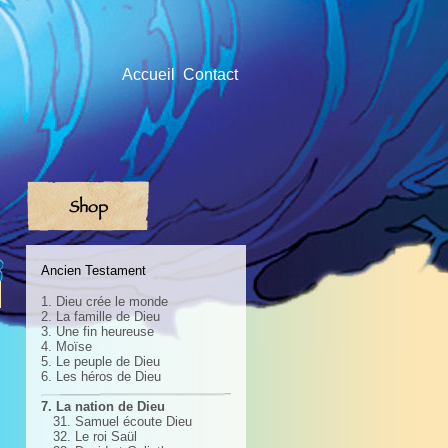
Accueil
Contact
Shop
Ancien Testament
1. Dieu crée le monde
2. La famille de Dieu
3. Une fin heureuse
4. Moïse
5. Le peuple de Dieu
6. Les héros de Dieu
7. La nation de Dieu
31. Samuel écoute Dieu
32. Le roi Saül