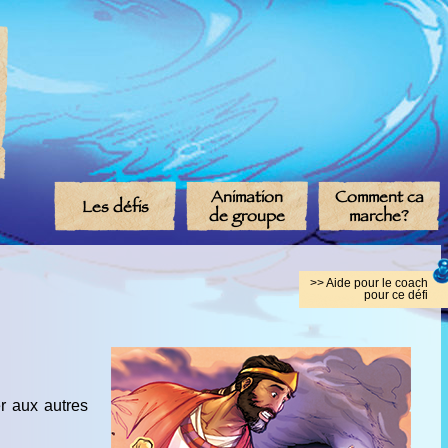
Animation
Comment ca
Les défis
de groupe
marche?
>> Aide pour le coach
pour ce défi
er aux autres