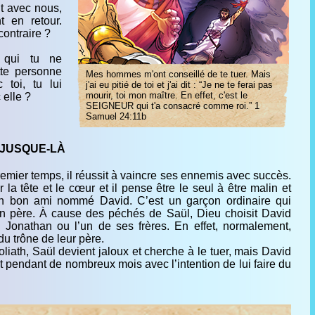
t avec nous,
t en retour.
contraire ?
 qui tu ne
tte personne
Mes hommes m'ont conseillé de te tuer. Mais
 toi, tu lui
j'ai eu pitié de toi et j'ai dit : “Je ne te ferai pas
mourir, toi mon maître. En effet, c'est le
 elle ?
SEIGNEUR qui t'a consacré comme roi.” 1
Samuel 24:11b
 JUSQUE-LÀ
remier temps, il réussit à vaincre ses ennemis avec succès.
r la tête et le cœur et il pense être le seul à être malin et
un bon ami nommé David. C’est un garçon ordinaire qui
 père. À cause des péchés de Saül, Dieu choisit David
 Jonathan ou l’un de ses frères. En effet, normalement,
t du trône de leur père.
ath, Saül devient jaloux et cherche à le tuer, mais David
t pendant de nombreux mois avec l’intention de lui faire du