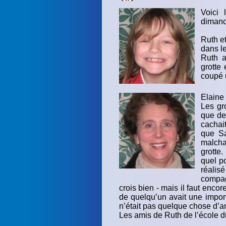
Voici 
dimanch
Ruth e
dans l
Ruth a
grotte 
coupé 
Elaine 
Les gr
que de
cachai
que Sa
malcha
grotte
quel po
réalisé
compagn
crois bien - mais il faut encor
de quelqu’un avait une import
n’était pas quelque chose d’an
Les amis de Ruth de l’école du