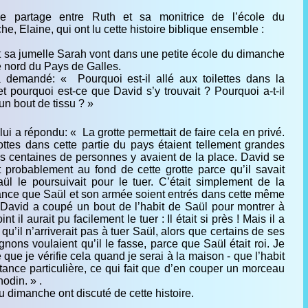
le partage entre Ruth et sa monitrice de l’école du
e, Elaine, qui ont lu cette histoire biblique ensemble :
t sa jumelle Sarah vont dans une petite école du dimanche
e nord du Pays de Galles.
 demandé: « Pourquoi est-il allé aux toilettes dans la
et pourquoi est-ce que David s’y trouvait ? Pourquoi a-t-il
un bout de tissu ? »
lui a répondu: « La grotte permettait de faire cela en privé.
ottes dans cette partie du pays étaient tellement grandes
s centaines de personnes y avaient de la place. David se
t probablement au fond de cette grotte parce qu’il savait
ül le poursuivait pour le tuer. C’était simplement de la
nce que Saül et son armée soient entrés dans cette même
. David a coupé un bout de l’habit de Saül pour montrer à
int il aurait pu facilement le tuer : Il était si près ! Mais il a
 qu’il n’arriverait pas à tuer Saül, alors que certains de ses
ons voulaient qu’il le fasse, parce que Saül était roi. Je
e que je vérifie cela quand je serai à la maison - que l’habit
ance particulière, ce qui fait que d’en couper un morceau
odin. » .
 dimanche ont discuté de cette histoire.