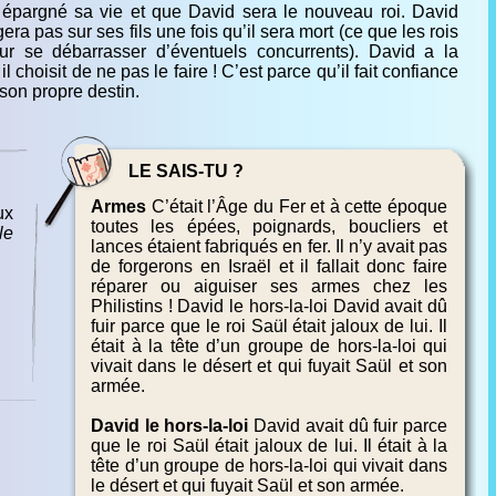
pargné sa vie et que David sera le nouveau roi. David
ra pas sur ses fils une fois qu’il sera mort (ce que les rois
ur se débarrasser d’éventuels concurrents). David a la
l choisit de ne pas le faire ! C’est parce qu’il fait confiance
 son propre destin.
LE SAIS-TU ?
Armes
C’était l’Âge du Fer et à cette époque
ux
toutes les épées, poignards, boucliers et
le
lances étaient fabriqués en fer. Il n’y avait pas
de forgerons en Israël et il fallait donc faire
réparer ou aiguiser ses armes chez les
Philistins ! David le hors-la-loi David avait dû
fuir parce que le roi Saül était jaloux de lui. Il
était à la tête d’un groupe de hors-la-loi qui
vivait dans le désert et qui fuyait Saül et son
armée.
David le hors-la-loi
David avait dû fuir parce
que le roi Saül était jaloux de lui. Il était à la
tête d’un groupe de hors-la-loi qui vivait dans
le désert et qui fuyait Saül et son armée.