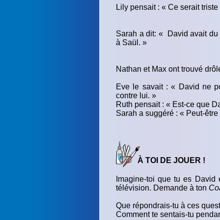
Lily pensait : « Ce serait triste 
Sarah a dit: « David avait du c
à Saül. »
Nathan et Max ont trouvé drôle
Eve le savait : « David ne po
contre lui. »
Ruth pensait : « Est-ce que Da
Sarah a suggéré : « Peut-être
À TOI DE JOUER !
Imagine-toi que tu es David e
télévision. Demande à ton
Coa
Que répondrais-tu à ces quest
Comment te sentais-tu pendant