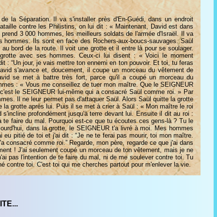
de la Séparation. Il va s'installer près d'En-Guédi, dans un endroit
taille contre les Philistins, on lui dit : « Maintenant, David est dans
 prend 3 000 hommes, les meilleurs soldats de l'armée d'Israël. Il va
es hommes. Ils sont en face des Rochers-aux-boucs-sauvages. Saül
 bord de la route. Il voit une grotte et il entre là pour se soulager.
grotte avec ses hommes. Ceux-ci lui disent : « Voici le moment
 : “Un jour, je vais mettre ton ennemi en ton pouvoir. Et toi, tu feras
 David s'avance et, doucement, il coupe un morceau du vêtement de
vid se met à battre très fort, parce qu'il a coupé un morceau du
hommes : « Vous me conseillez de tuer mon maître. Que le SEIGNEUR
, c'est le SEIGNEUR lui-même qui a consacré Saül comme roi. » Par
es. Il ne leur permet pas d'attaquer Saül. Alors Saül quitte la grotte
e la grotte après lui. Puis il se met à crier à Saül : « Mon maître le roi
 s'incline profondément jusqu'à terre devant lui. Ensuite il dit au roi :
à te faire du mal. Pourquoi est-ce que tu écoutes ces gens-là ? Tu le
jourd'hui, dans la grotte, le SEIGNEUR t'a livré à moi. Mes hommes
i eu pitié de toi et j'ai dit : “Je ne te ferai pas mourir, toi mon maître.
'a consacré comme roi.” Regarde, mon père, regarde ce que j'ai dans
ment ! J'ai seulement coupé un morceau de ton vêtement, mais je ne
n'ai pas l'intention de te faire du mal, ni de me soulever contre toi. Tu
é contre toi. C'est toi qui me cherches partout pour m'enlever la vie.
TE...