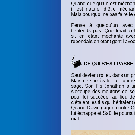
Quand quelqu’un est méchan
il est naturel d’être méchan
Mais pourquoi ne pas faire le 
Pense à quelqu’un avec
t’entends pas. Que ferait ce
si, en étant méchante avec
répondais en étant gentil avec
CE QUI S'EST PASSÉ
Saül devient roi et, dans un p
Mais ce succès lui fait tourne
sage. Son fils Jonathan a 
s’occupe des moutons de son
pour lui succéder au lieu de
c’étaient les fils qui héritaien
Quand David gagne contre Goli
lui échappe et Saül le poursui
mal.