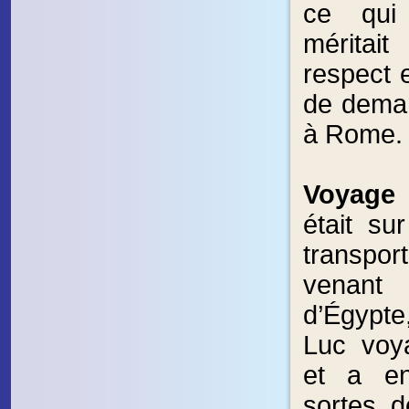
ce qui s
mérita
respect et
de deman
à Rome.
Voyage
était su
transpo
venant
d’Égypt
Luc voya
et a en
sortes d