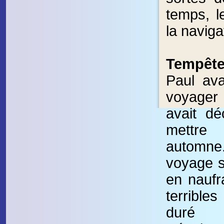
temps, l
la naviga
Tempêt
Paul ava
voyager
avait dé
mettre
automne
voyage s’
en nauf
terribles
duré 