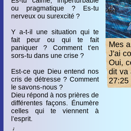
Es-tu calme, imperturbable
ou pragmatique ? Es-tu
nerveux ou surexcité ?
Y a-t-il une situation qui te
fait peur ou qui te fait
Mes a
paniquer ? Comment t’en
J'ai c
sors-tu dans une crise ?
Oui, c
dit va
Est-ce que Dieu entend nos
cris de détresse ? Comment
27:25
le savons-nous ?
Dieu répond à nos prières de
différentes façons. Énumère
celles qui te viennent à
l’esprit.