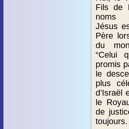
Fils de
noms i
Jésus es
Père lor
du mond
“Celui 
promis pa
le desce
plus cé
d’Israël e
le Roya
de justi
toujours.