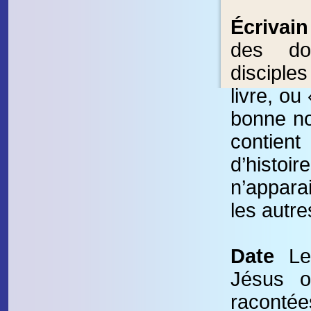
Écrivain
des do
discipl
livre, ou 
bonne no
contie
d’his
n’appara
les autre
Date
Les
Jésus o
racontée