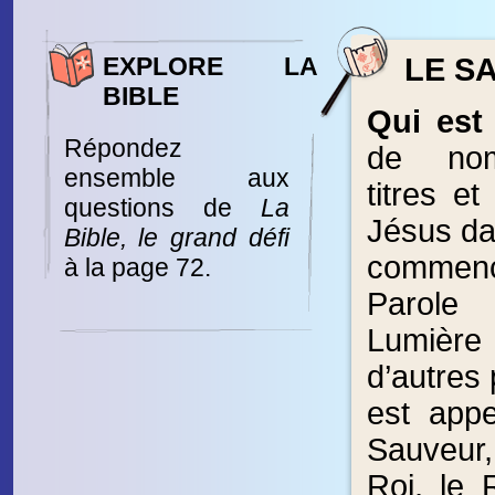
EXPLORE LA
LE SA
BIBLE
Qui est
Répondez
de nom
ensemble aux
titres e
questions de
La
Jésus dan
Bible, le grand défi
commen
à la page 72.
Parol
Lumière
d’autres p
est appe
Sauveur
Roi, le R