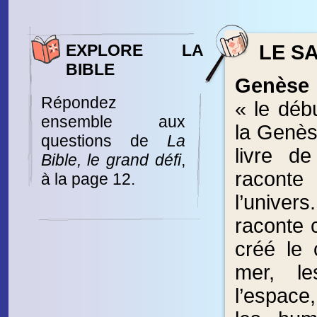
EXPLORE LA
LE SA
BIBLE
Genèse
Répondez
« le débu
ensemble aux
la Genès
questions de
La
livre de
Bible, le grand défi
,
racont
à la page 12.
l’unive
raconte
créé le c
mer, le
l’espace