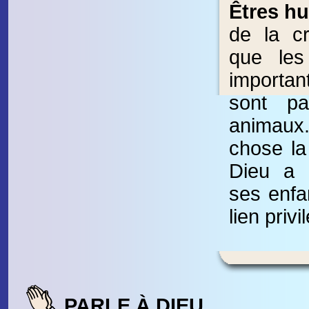
Êtres h
de la cr
que les
importan
sont p
animaux
chose la
Dieu a 
ses enfan
lien privi
PARLE À DIEU