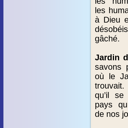
les hum
les huma
à Dieu 
désobéi
gâché.
Jardin 
savons 
où le J
trouvait.
qu’il se
pays qui
de nos jo