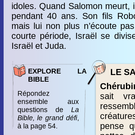
idoles. Quand Salomon meurt, il 
pendant 40 ans. Son fils Rob
mais lui non plus n’écoute pa
courte période, Israël se divis
Israël et Juda.
EXPLORE LA
LE SA
BIBLE
Chérubi
Répondez
sait vr
ensemble aux
resse
questions de
La
créature
Bible, le grand défi
,
pense qu
à la page 54.