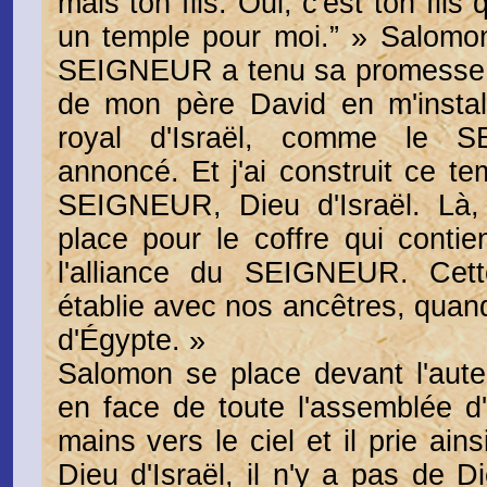
mais ton fils. Oui, c'est ton fils 
un temple pour moi.” » Salomon
SEIGNEUR a tenu sa promesse. J
de mon père David en m'install
royal d'Israël, comme le S
annoncé. Et j'ai construit ce t
SEIGNEUR, Dieu d'Israël. Là, 
place pour le coffre qui contie
l'alliance du SEIGNEUR. Cette 
établie avec nos ancêtres, quand i
d'Égypte. »
Salomon se place devant l'au
en face de toute l'assemblée d'I
mains vers le ciel et il prie ai
Dieu d'Israël, il n'y a pas de D