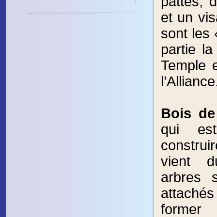
pattes, 
et un vi
sont les 
partie l
Temple e
l’Alliance
Bois de
qui est
constru
vient 
arbres 
attaché
former