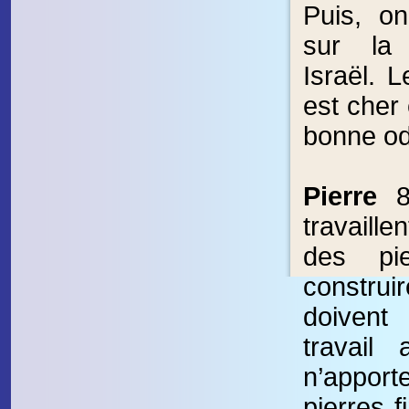
Puis, on 
sur la
Israël. 
est cher 
bonne od
Pierre
8
travaillen
des pi
construir
doivent 
travail
n’appo
pierres f