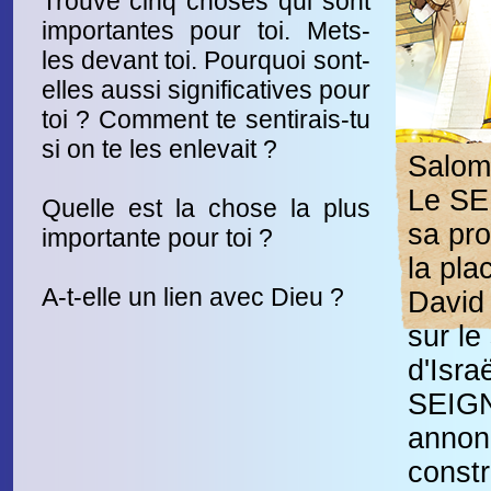
Trouve cinq choses qui sont
importantes pour toi. Mets-
les devant toi. Pourquoi sont-
elles aussi significatives pour
toi ? Comment te sentirais-tu
si on te les enlevait ?
Salom
Le SE
Quelle est la chose la plus
sa pro
importante pour toi ?
la pla
A-t-elle un lien avec Dieu ?
David 
sur le
d'Isra
SEIGN
annonc
constr