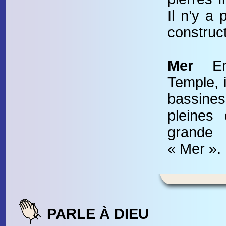
Il n’y a 
construct
Mer
En
Temple, 
bassin
pleines
grand
« Mer ».
PARLE À DIEU